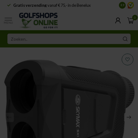
Gratis verzending
vanaf € 75,- in de Benelux
Samenwe
8.9
0
MENU