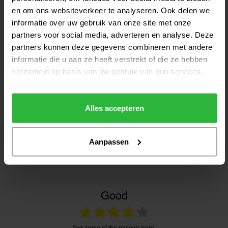
Big Max Zoom Focus D
€299,95
en om ons websiteverkeer te analyseren. Ook delen we
rangefinder
€249,00
informatie over uw gebruik van onze site met onze
Op voorraad
partners voor social media, adverteren en analyse. Deze
partners kunnen deze gegevens combineren met andere
informatie die u aan ze heeft verstrekt of die ze hebben
verzameld op basis van uw gebruik van hun services.
Heeft u vragen over het product?
Alles accepteren
Of heeft u hulp nodig bij het bestellen? Neem gerust contact
op met onze experts via
Aanpassen
klantenservice@golfshopsonline.com
. Wij helpen u graag
verder!
Good
see some of the reviews here.