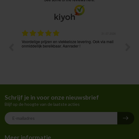
.08.2026
31.07.2026
Voordelige prijzen en vlekkeloze levering. Ook via mail
Prima p
t ik had
onmiddellijk bereikbaar. Aanrader !
Schrijf je in voor onze nieuwsbrief
Blijf op de hoogte van de laatste acties
Meer informatie