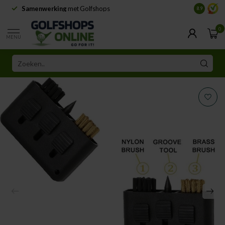
Samenwerking
met Golfshops
Levering 
8.9
0
MENU