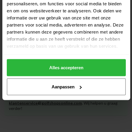
€14,95
personaliseren, om functies voor social media te bieden
Op voorraad
en om ons websiteverkeer te analyseren. Ook delen we
informatie over uw gebruik van onze site met onze
Legend uitschuifbare
partners voor social media, adverteren en analyse. Deze
Golfbalhengel 450 cm
€34,95
partners kunnen deze gegevens combineren met andere
Op voorraad
informatie die u aan ze heeft verstrekt of die ze hebben
verzameld op basis van uw gebruik van hun services.
Alles accepteren
Heeft u vragen over het product?
Aanpassen
Of heeft u hulp nodig bij het bestellen? Neem gerust contact
op met onze experts via
klantenservice@golfshopsonline.com
. Wij helpen u graag
verder!