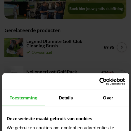
Gerelateerde producten
Legend Ultimate Golf Club
Cleaning Brush
€9,95
Op voorraad
NoLongerLost Golf Pack
€24,95
€19,95
Op voorraad
Toestemming
Details
Over
Callaway hybride headcover wit
€21,00
Niet op voorraad
Deze website maakt gebruik van cookies
We gebruiken cookies om content en advertenties te
Fastfold parapluhouder