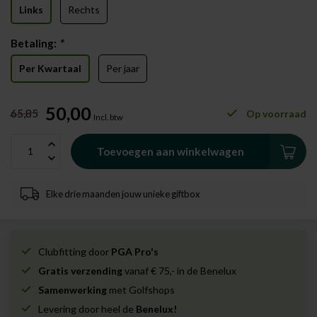
Links
Rechts
Betaling:
*
Per Kwartaal
Per jaar
50,00
65,85
Op voorraad
Incl. btw
Toevoegen aan winkelwagen
Elke drie maanden jouw unieke giftbox
Clubfitting door
PGA Pro's
Gratis verzending
vanaf € 75,- in de Benelux
Samenwerking
met Golfshops
Levering door heel de
Benelux!