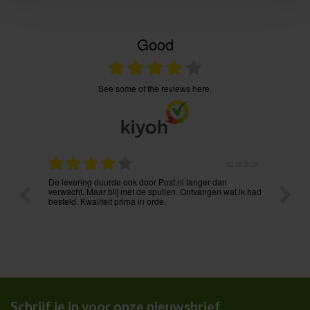
Good
see some of the reviews here.
.08.2026
31.07.2026
Voordelige prijzen en vlekkeloze levering. Ook via mail
Prima p
t ik had
onmiddellijk bereikbaar. Aanrader !
Schrijf je in voor onze nieuwsbrief