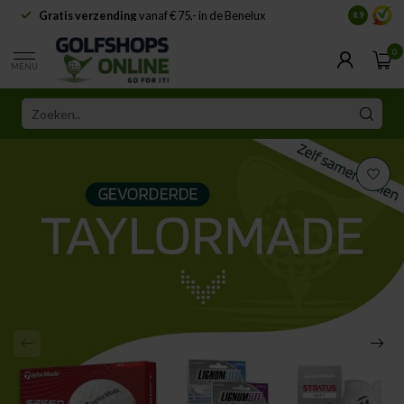
Gratis verzending
vanaf € 75,- in de Benelux
Samenwe
8.9
0
MENU