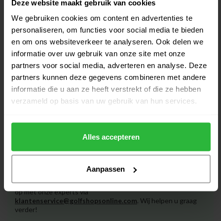
Deze website maakt gebruik van cookies
We gebruiken cookies om content en advertenties te
Kwartaal Golfabonnement
€50,85
Starters
personaliseren, om functies voor social media te bieden
€43,50
Op voorraad
en om ons websiteverkeer te analyseren. Ook delen we
informatie over uw gebruik van onze site met onze
partners voor social media, adverteren en analyse. Deze
Kwartaal Golfabonnement Pro
€97,80
partners kunnen deze gegevens combineren met andere
€77,50
Op voorraad
informatie die u aan ze heeft verstrekt of die ze hebben
verzameld op basis van uw gebruik van hun services.
Alles accepteren
Heeft u vragen over het product?
Aanpassen
Of heeft u hulp nodig bij het bestellen? Neem gerust contact
op met onze experts via
klantenservice@golfshopsonline.com
. Wij helpen u graag
verder!