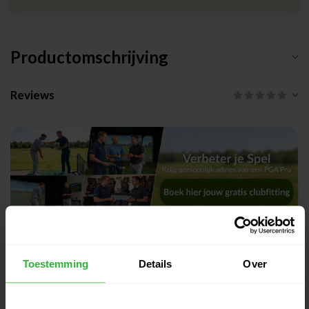
Productomschrijving
Reviews
Gerelateerde producten
Toestemming
Details
Over
Maandelijks Golfabonnement
€54,90
Gevorderd
€49,00
Op voorraad