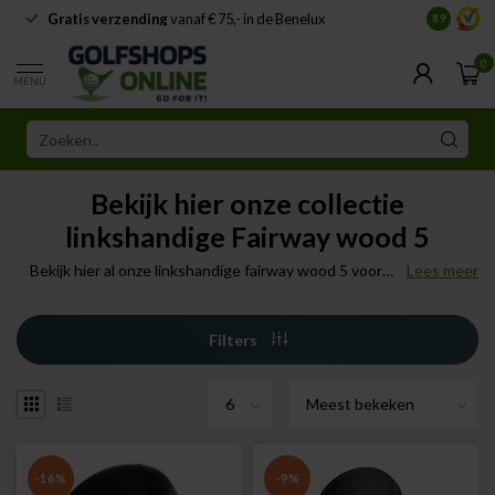
Gratis verzending
vanaf € 75,- in de Benelux
Samenwe
8.9
0
MENU
Bekijk hier onze collectie
linkshandige Fairway wood 5
Bekijk hier al onze linkshandige fairway wood 5 voor
Lees meer
heren met prachtige merken zoals Callaway, Ping,
Taylor Made en nog veel meer.
Filters
-16%
-9%