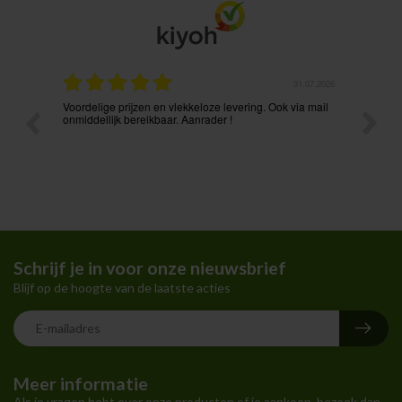
.08.2026
31.07.2026
Voordelige prijzen en vlekkeloze levering. Ook via mail
Prima p
t ik had
onmiddellijk bereikbaar. Aanrader !
Schrijf je in voor onze nieuwsbrief
Blijf op de hoogte van de laatste acties
Meer informatie
Als je vragen hebt over onze producten of je aankoop, bezoek dan