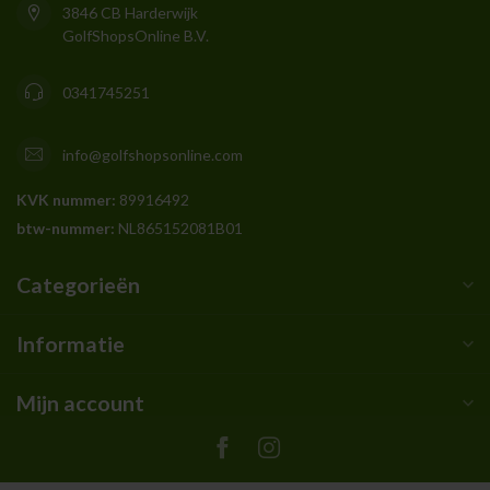
3846 CB Harderwijk
GolfShopsOnline B.V.
0341745251
info@golfshopsonline.com
KVK nummer:
89916492
btw-nummer:
NL865152081B01
Categorieën
Informatie
Mijn account