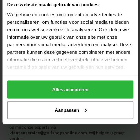
Deze website maakt gebruik van cookies
We gebruiken cookies om content en advertenties te
Fastfold Flex 360 Golftrolley met
€269,00
personaliseren, om functies voor social media te bieden
3 wielen grijs
€219,00
en om ons websiteverkeer te analyseren. Ook delen we
Op voorraad
informatie over uw gebruik van onze site met onze
partners voor social media, adverteren en analyse. Deze
Fastfold Mission 5.0 Golftrolley
€289,95
partners kunnen deze gegevens combineren met andere
met 3 wielen zilver
€179,00
informatie die u aan ze heeft verstrekt of die ze hebben
Op voorraad
verzameld op basis van uw gebruik van hun services.
Alles accepteren
Heeft u vragen over het product?
Aanpassen
Of heeft u hulp nodig bij het bestellen? Neem gerust contact
op met onze experts via
klantenservice@golfshopsonline.com
. Wij helpen u graag
verder!