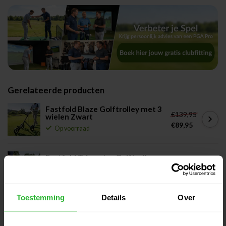
Gerelateerde producten
Fastfold Blaze Golftrolley met 3
€139,95
wielen Zwart
€89,95
Op voorraad
Fastfold Trimaster Golftrolley
€129,95
met 3 wielen zwart
€109,95
Op voorraad
Toestemming
Details
Over
Fastfold Mission 5.0 Golftrolley
€289,95
met 3 wielen wit
€179,00
Op voorraad