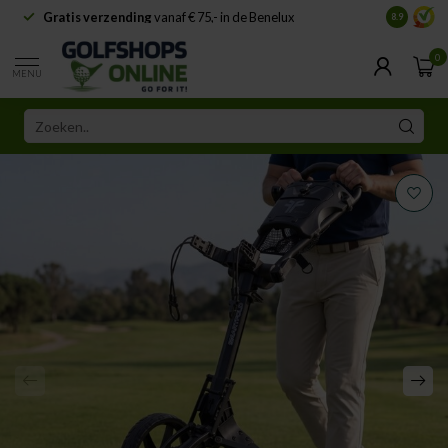
Gratis verzending
vanaf € 75,- in de Benelux
Samenwe
8.9
0
MENU