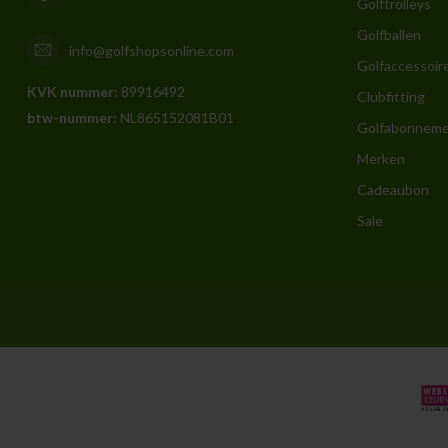
Golftrolleys
Golfballen
info@golfshopsonline.com
Golfaccessoir
KVK nummer:
89916492
Clubfitting
btw-nummer:
NL865152081B01
Golfabonnem
Merken
Cadeaubon
Sale