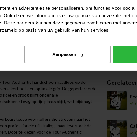
het gebied van kwaliteit en prestaties, biedt de
ent en advertenties te personaliseren, om functies voor social
 ervaring. Deze topklasse golfhandschoen,
. Ook delen we informatie over uw gebruik van onze site met on
erialen met geavanceerde technologieën om
e. Deze partners kunnen deze gegevens combineren met andere i
oek bent naar de perfecte pasvorm of de fijnste
erzameld op basis van uw gebruik van hun services.
om uw spel naar een hoger niveau te tillen.
digd uit het fijnste Cabretta leer, bekend om zijn
ateriaal zorgt voor een tweede-huid gevoel,
Aanpassen
 De precisie-engineering en het vakmanschap achter
liteit, waardoor uw handen comfortabel en
Gerelatee
ay Tour Authentic handschoen naadloos op de
 verzekert het een optimale grip. De geperforeerde
oel en droog blijft onder alle
Fo
schoen stevig op zijn plaats blijft, wat bijdraagt
orkeurskeuze voor golfers die streven naar het
een professionele uitstraling, maar levert ook de
Cal
ren. Door te kiezen voor de Tour Authentic,