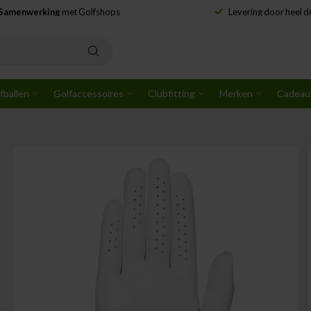
Samenwerking
met Golfshops
Levering door heel 
fballen
Golfaccessoires
Clubfitting
Merken
Cadeau