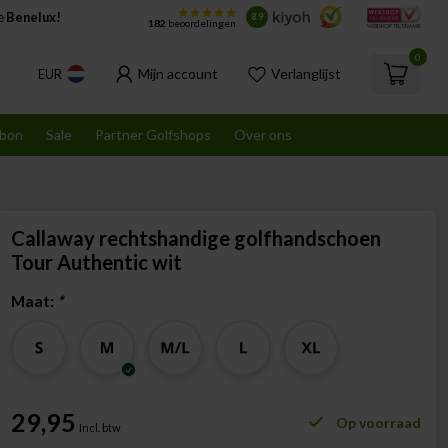
de
Benelux!
8.9
182
beoordelingen
0
Mijn account
Verlanglijst
EUR
bon
Sale
Partner Golfshops
Over ons
Callaway rechtshandige golfhandschoen
Tour Authentic wit
Maat:
*
29,95
Op voorraad
Incl. btw