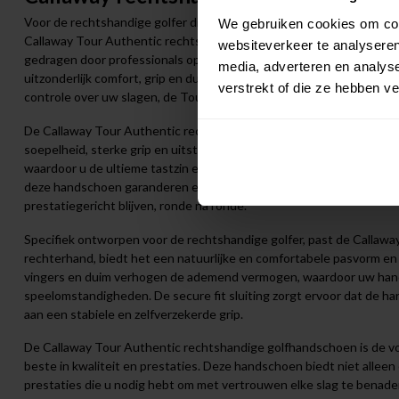
Voor de rechtshandige golfer die geen compromissen wil sluiten op 
We gebruiken cookies om cont
Callaway Tour Authentic rechtshandige golfhandschoen de ultieme
websiteverkeer te analyseren
gedragen door professionals op de Tour, combineert luxueuze mat
media, adverteren en analys
uitzonderlijk comfort, grip en duurzaamheid te bieden. Of u nu op z
verstrekt of die ze hebben v
controle over uw slagen, de Tour Authentic handschoen staat klaar 
De Callaway Tour Authentic rechtshandige golfhandschoen is vervaar
soepelheid, sterke grip en uitstekende slijtvastheid. Dit premium m
waardoor u de ultieme tastzin en controle over de golfclub krijgt.
deze handschoen garanderen een ongeëvenaarde pasvorm en flexibi
prestatiegericht blijven, ronde na ronde.
Specifiek ontworpen voor de rechtshandige golfer, past de Callaw
rechterhand, biedt het een natuurlijke en comfortabele pasvorm en
vingers en duim verhogen de ademend vermogen, waardoor uw hand k
speelomstandigheden. De secure fit sluiting zorgt ervoor dat de hand
aan een stabiele en zelfverzekerde grip.
De Callaway Tour Authentic rechtshandige golfhandschoen is de vo
beste in kwaliteit en prestaties. Deze handschoen biedt niet alleen 
prestaties die u nodig hebt om met vertrouwen elke slag te benade