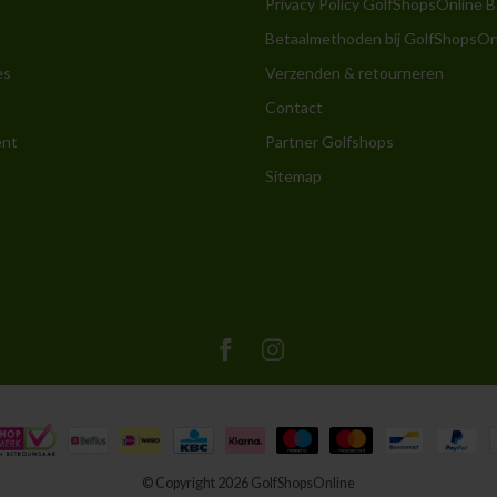
Privacy Policy GolfShopsOnline B
Betaalmethoden bij GolfShopsOn
es
Verzenden & retourneren
Contact
ent
Partner Golfshops
Sitemap
© Copyright 2026 GolfShopsOnline