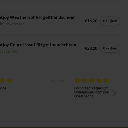
otjoy Weathersof RH golfhandschoen
€16,00
Bekijken
iet op voorraad
tjoy Cabrettasof RH golfhandschoen
€28,00
Bekijken
Op voorraad
7.2026
23.07.2026
Golf draagtas gekocht. Goede prijs kwaliteit.
Het beste
Orderproces loopt soepel en levering volgens afspraak.
Vanaf het
Goed bedrijf.
communic
termijn e
ingepakt.
nemen. E