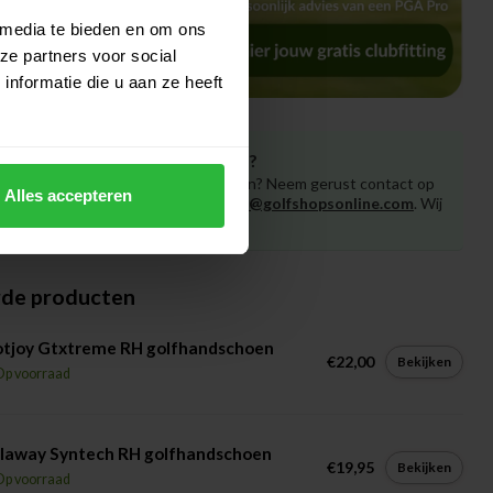
 media te bieden en om ons
ze partners voor social
nformatie die u aan ze heeft
Heeft u vragen over het product?
Of heeft u hulp nodig bij het bestellen? Neem gerust contact op
Alles accepteren
met onze experts via
klantenservice@golfshopsonline.com
. Wij
helpen u graag verder!
rde producten
otjoy Gtxtreme RH golfhandschoen
€22,00
Bekijken
Op voorraad
laway Syntech RH golfhandschoen
€19,95
Bekijken
Op voorraad