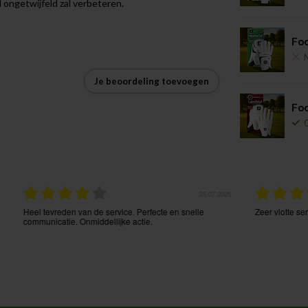
l ongetwijfeld zal verbeteren.
Fo
N
Je beoordeling toevoegen
Foo
25.07.2026
23.0
Perfecte en snelle
Zeer vlotte service
tie.