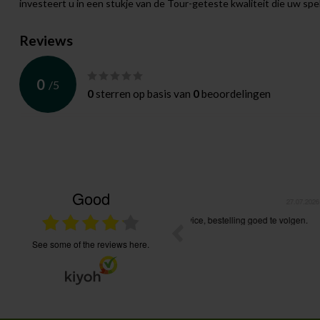
investeert u in een stukje van de Tour-geteste kwaliteit die uw spe
Reviews
0
/
5
0
sterren op basis van
0
beoordelingen
Good
27.07.2026
s, goede service, bestelling goed te volgen.
Heel tevreden van de service. 
communicatie. Onmiddellijke ac
see some of the reviews here.