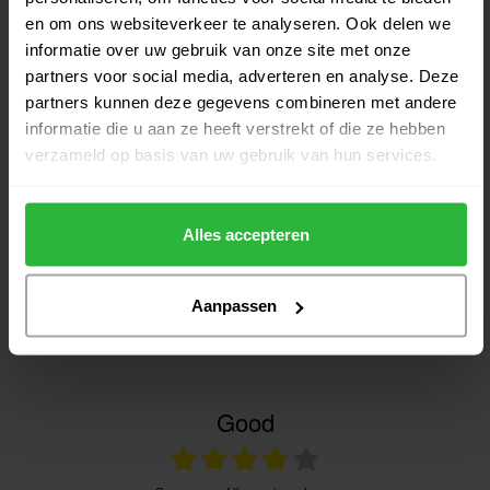
Big Max Aqua UV Golfparaplu
en om ons websiteverkeer te analyseren. Ook delen we
Fuchsia
€45,00
informatie over uw gebruik van onze site met onze
Niet op voorraad
partners voor social media, adverteren en analyse. Deze
partners kunnen deze gegevens combineren met andere
informatie die u aan ze heeft verstrekt of die ze hebben
verzameld op basis van uw gebruik van hun services.
Heeft u vragen over het product?
Alles accepteren
Of heeft u hulp nodig bij het bestellen? Neem gerust contact
op met onze experts via
Aanpassen
klantenservice@golfshopsonline.com
. Wij helpen u graag
verder!
Good