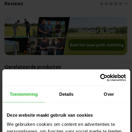
Reviews
Gerelateerde producten
Big Max Aqua UV Golfparaplu
Zwart
€45,00
Niet op voorraad
Toestemming
Details
Over
Big Max Aqua UV Golfparaplu
Rood
€45,00
Deze website maakt gebruik van cookies
Niet op voorraad
We gebruiken cookies om content en advertenties te
personaliseren, om functies voor social media te bieden