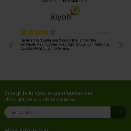
see some of the reviews here.
02.08.2026
31.07.2026
dan
Voordelige prijzen en vlekkeloze levering. Ook via mail
Pr
n wat ik had
onmiddellijk bereikbaar. Aanrader !
Schrijf je in voor onze nieuwsbrief
Blijf op de hoogte van de laatste acties
Meer informatie