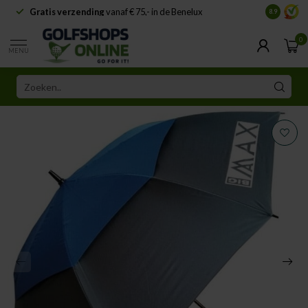
Gratis verzending
vanaf € 75,- in de Benelux
Samenwe
8.9
0
MENU